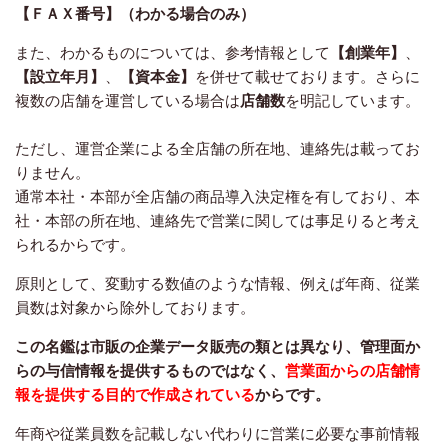
【ＦＡＸ番号】（わかる場合のみ）
また、わかるものについては、参考情報として
【創業年】
、
【設立年月】
、
【資本金】
を併せて載せております。
さらに
複数の店舗を運営している場合は
店舗数
を明記しています。
ただし、運営企業による全店舗の所在地、連絡先は載ってお
りません。
通常本社・本部が全店舗の商品導入決定権を有しており、本
社・本部の所在地、連絡先で営業に関しては事足りると考え
られるからです。
原則として、変動する数値のような情報、例えば年商、従業
員数は対象から除外しております。
この名鑑は市販の企業データ販売の類とは異なり、管理面か
らの与信情報を提供するものではなく、
営業面からの店舗情
報を提供する目的で作成されている
からです。
年商や従業員数を記載しない代わりに営業に必要な事前情報