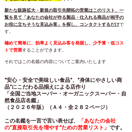
新たな販路拡大・新規の取引先開拓の営業はこのリスト、一
覧を見て「あなたの会社が作る製品・仕入れる商品が相手の
お役に立ちそうな見込み客」を探し、コンタクトするだけ
で
す。
極めて簡単に、効率よく見込み客を発掘し、少予算・低コス
トで営業
することができます。
それではこの名鑑の内容についてご案内いたします
”安心・安全で美味しい食品”、”身体にやさしい商
品”にこだわる品揃えによる店作り
「全国ご当地スーパー・オーガニックスーパー・自
然食品店名鑑」
（２０２６年版）（Ａ４・全２８２ページ）
この名鑑を一言で言い表せば、
「あなたの会社
の”直接取引先を増やす”ための営業リスト」
です。