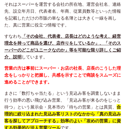
それはスーパーを運営する会社の所在地、運営会社名、連絡
先、設立年月日、代表者名、年商、従業員数等といった情報
を記載しただけの市販の単なる名簿とは大きく一線を画し
た、真に営業に役立つ情報です。
すなわち
「その会社、代表者、店長はどのような考え、経営
理念を持って商品を選び、店作りをしているか」、「そのス
ーパーのどこがユニークなのか」等を可能な限り詳しくご紹
介、説明
しています。
営業の方は事前にスーパー・お店の社長、店長のこうした理
念をしっかりと把握し、共感を示すことで商談をスムーズに
進めることができます。
まさに「数打ちゃ当たる」という見込み客を調査しないまま
行う効率の悪い飛び込み営業、「見込み客が来るのをじっと
待つ」という展示会・見本市の「待ちの営業」とは異質、
合
理的に絞り込まれた見込み客リストのなかから「真の見込み
客を探してアプローチする」効率のよい「攻めの営業」に資
する効果的な法人営業ツール
です。