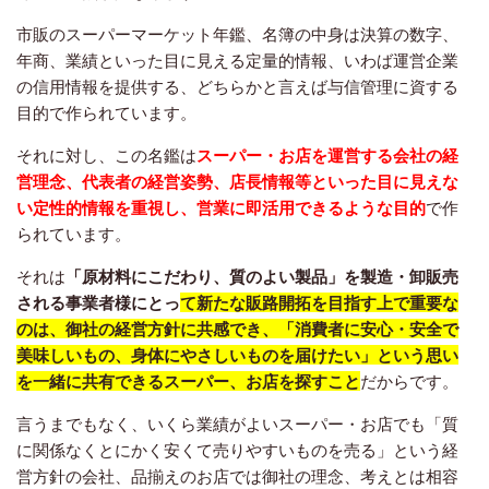
市販のスーパーマーケット年鑑、名簿の中身は決算の数字、
年商、業績といった目に見える定量的情報、いわば運営企業
の信用情報を提供する、どちらかと言えば与信管理に資する
目的で作られています。
それに対し、この名鑑は
スーパー・お店を運営する会社の経
営理念、代表者の経営姿勢、店長情報等といった目に見えな
い定性的情報を重視し、営業に即活用できるような目的
で作
られています。
それは
「原材料にこだわり、質のよい製品」を製造・卸販売
される事業者様にとっ
て新たな販路開拓を目指す上で重要な
のは、御社の経営方針に共感でき、「消費者に安心・安全で
美味しいもの、身体にやさしいものを届けたい」という思い
を一緒に共有できるスーパー、お店を探すこと
だからです。
言うまでもなく、いくら業績がよいスーパー・お店でも「質
に関係なくとにかく安くて売りやすいものを売る」という経
営方針の会社、品揃えのお店では御社の理念、考えとは相容