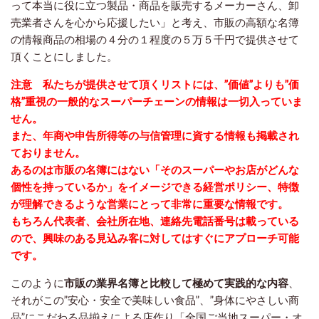
って本当に役に立つ製品・商品を販売するメーカーさん、卸
売業者さんを心から応援したい」と考え、市販の高額な名簿
の情報商品の相場の４分の１程度の５万５千円で提供させて
頂くことにしました。
注意 私たちが提供させて頂くリストには、”価値”よりも”価
格”重視の一般的なスーパーチェーンの情報は一切入っていま
せん。
また、年商や申告所得等の与信管理に資する情報も掲載され
ておりません。
あるのは市販の名簿にはない「そのスーパーやお店がどんな
個性を持っているか」をイメージできる経営ポリシー、特徴
が理解できるような営業にとって非常に重要な情報です。
もちろん代表者、会社所在地、連絡先電話番号は載っている
ので、興味のある見込み客に対してはすぐにアプローチ可能
です。
このように
市販の業界名簿と比較して極めて実践的な内容
、
それがこの”安心・安全で美味しい食品”、”身体にやさしい商
品”にこだわる品揃えによる店作り「全国ご当地スーパー・オ