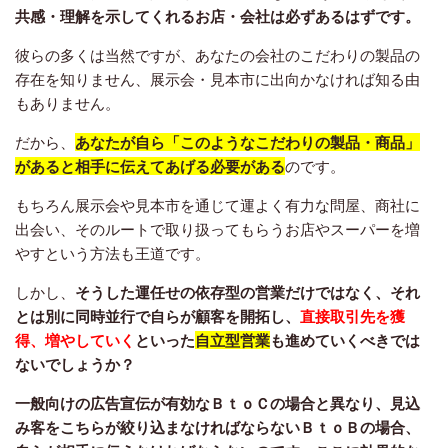
共感・理解を示してくれるお店・会社は必ずあるはずです。
彼らの多くは当然ですが、あなたの会社のこだわりの製品の
存在を知りません、展示会・見本市に出向かなければ知る由
もありません。
だから、
あなたが自ら「このようなこだわりの製品・商品」
があると相手に伝えてあげる必要がある
のです。
もちろん展示会や見本市を通じて運よく有力な問屋、商社に
出会い、そのルートで取り扱ってもらうお店やスーパーを増
やすという方法も王道です。
しかし、
そうした運任せの依存型の営業だけではなく、それ
とは別に同時並行で自らが顧客を開拓し、
直接取引先を獲
得、増やしていく
といった
自立型営業
も進めていくべきでは
ないでしょうか？
一般向けの広告宣伝が有効なＢｔｏＣの場合と異なり、見込
み客をこちらが絞り込まなければならないＢｔｏＢの場合、