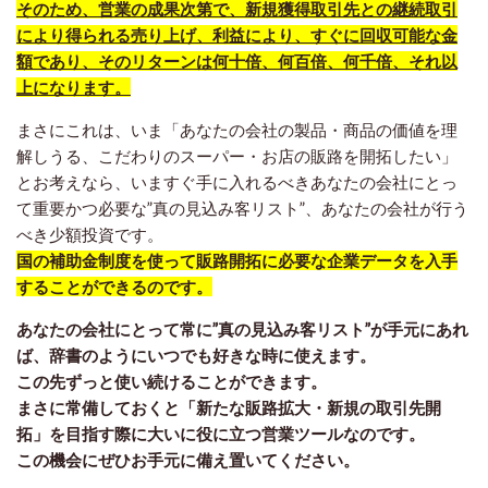
そのため、営業の成果次第で、新規獲得取引先との継続取引
により得られる売り上げ、利益により、すぐに回収可能な金
額であり、そのリターンは何十倍、何百倍、何千倍、それ以
上になります。
まさにこれは、いま「あなたの会社の製品・商品の価値を理
解しうる、こだわりのスーパー・お店の販路を開拓したい」
とお考えなら、いますぐ手に入れるべきあなたの会社にとっ
て重要かつ必要な”真の見込み客リスト”、あなたの会社が行う
べき少額投資です。
国の補助金制度を使って販路開拓に必要な企業データを入手
することができるのです。
あなたの会社にとって常に”真の見込み客リスト”が手元にあれ
ば、辞書のようにいつでも好きな時に使えます。
この先ずっと使い続けることができます。
まさに常備しておくと「新たな販路拡大・新規の取引先開
拓」を目指す際に大いに役に立つ営業ツールなのです。
この機会にぜひお手元に備え置いてください。